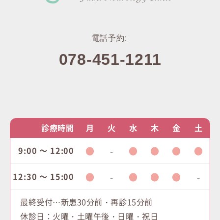
電話予約:
078-451-1211
診療時間
月
火
水
木
金
土
9:00 ～ 12:00
●
-
●
●
●
●
12:30 ～ 15:00
●
-
●
●
●
-
最終受付…新患30分前・再診15分前
休診日：火曜・土曜午後・日曜・祝日